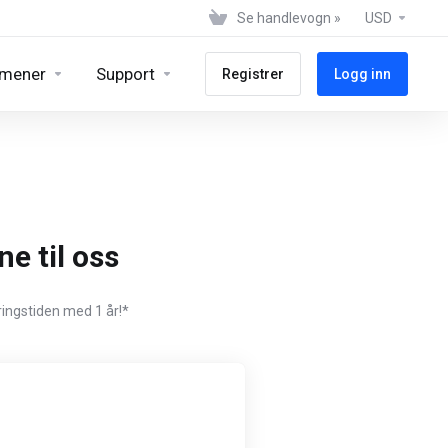
Se handlevogn »
USD
mener
Support
Registrer
Logg inn
e til oss
ringstiden med 1 år!*