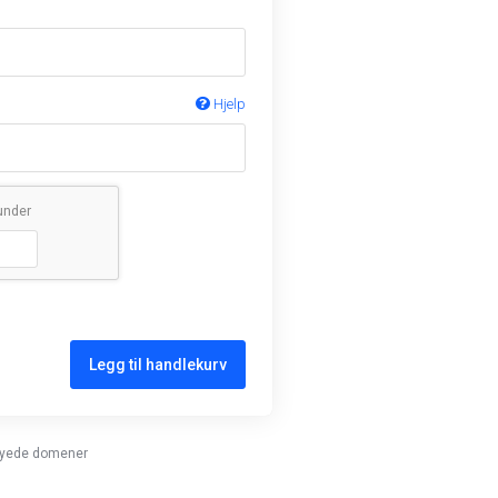
Hjelp
under
Legg til handlekurv
rnyede domener